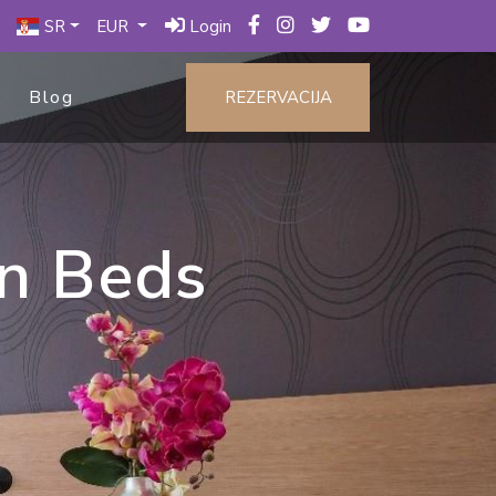
SR
EUR
Login
Blog
REZERVACIJA
n Beds