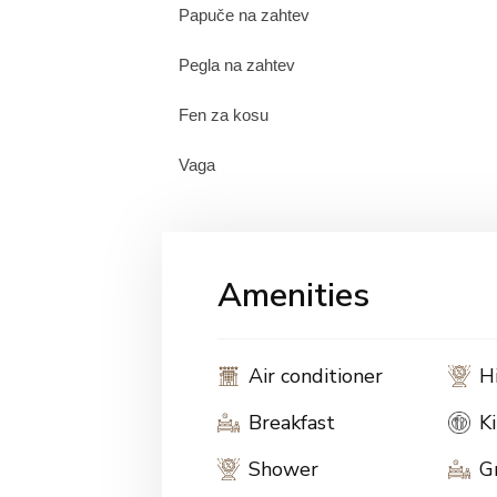
Papuče na zahtev
Pegla na zahtev
Fen za kosu
Vaga
Amenities
Air conditioner
H
Breakfast
K
Shower
G