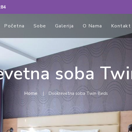
284
Početna
Sobe
Galerija
O Nama
Kontakt
evetna soba Twi
Home
Dvokrevetna soba Twin Beds