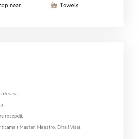
hop near
Towels
aranžmana.
ska.
na recepciji.
rticama ( Master, Maestro, Dina i Visa).