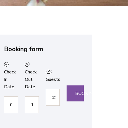
Booking form
Check
Check
In
Out
Guests
Date
Date
BOOK NOW