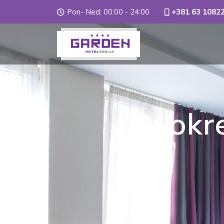
Pon- Ned: 00:00 - 24:00
+381 63 1082
Dvokr