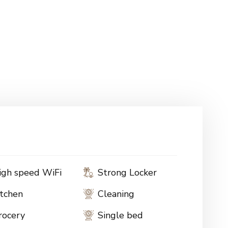
igh speed WiFi
Strong Locker
itchen
Cleaning
rocery
Single bed