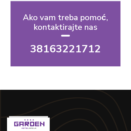
Ako vam treba pomoć,
kontaktirajte nas
38163221712