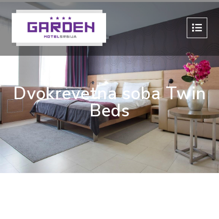
Dvokrevetna soba Twin
Beds