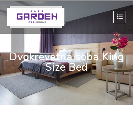
Dvokrevetna soba King
Size Bed