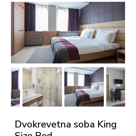
Dvokrevetna soba King
Size Bed